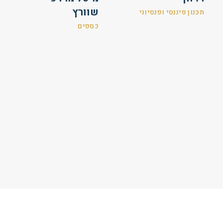
שוורץ
תכנון פיננסי ופנסיוני
כספים
שי שאקי
ריטה קייטלגיסר
אנליסט
תיפעול ואדמיניסטרציה