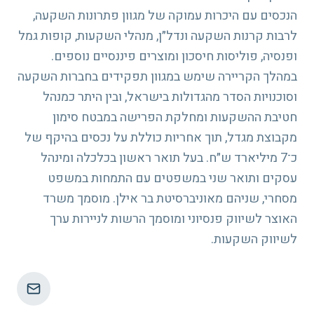
הנכסים עם היכרות עמוקה של מגוון פתרונות השקעה,
לרבות קרנות השקעה ונדל״ן, מנהלי השקעות, קופות גמל
ופנסיה, פוליסות חיסכון ומוצרים פיננסיים נוספים.
במהלך הקריירה שימש במגוון תפקידים בחברות השקעה
וסוכנויות הסדר מהגדולות בישראל, ובין היתר כמנהל
חטיבת ההשקעות ומחלקת הפרישה במבטח סימון
מקבוצת מגדל, תוך אחריות כוללת על נכסים בהיקף של
כ־7 מיליארד ש״ח. בעל תואר ראשון בכלכלה ומינהל
עסקים ותואר שני במשפטים עם התמחות במשפט
מסחרי, שניהם מאוניברסיטת בר אילן. מוסמך משרד
האוצר לשיווק פנסיוני ומוסמך הרשות לניירות ערך
לשיווק השקעות.