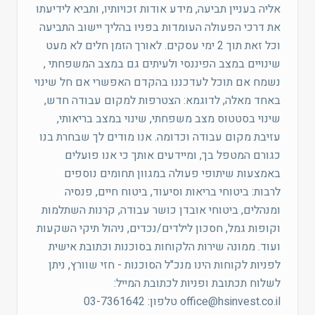
אליה בעניין תביעה, מידע אודות זכויותיו, ותביא לידיעתו
את דרכי הפעולה העומדות בפניו בהליך יישוב התביעה
וכל זאת תוך 2 ימי עסקים. לאורך הזמן חלים לא מעט
שינויים במצב הפיננסי ולעיתים גם במצב המשפחתי ,
נשמח אם תוכל לעדכננו בהקדם האפשרי אם חל שינוי
באחד מאלה, לדוגמא: הצטרפות למקום עבודה חדש,
שינוי בסטטוס מצב משפחתי, שינוי במצב בריאותי,
עזיבת מקום עבודה וכדומה. אנו מודים לך שבחרת בנו
כגורם המטפל בך, ומיידעים אותך כי אנו פועלים
באמצעות שיתופי פעולה במגוון תחומים נוספים
לרבות: ביטוחי בריאות וסיעוד, ביטוח חיים, פנסיה
ומנהלים, ביטוחי אובדן כושר עבודה, קרנות השתלמות
וקופות גמל, חסכון לילדים/נכדים, ניהול תיקי השקעות
ועוד. ממונה שירות הלקוחות בסוכנות וכתובת אישית
לפניות לקוחות הינו מנכ"ל הסוכנות - חזי שוורץ, ניתן
לשלוח תכתובת ופניות לכתובת המייל:
office@hsinvest.co.il טלפון: 03-7361642​