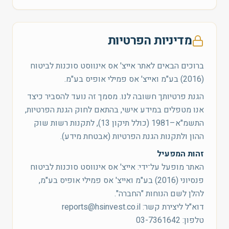
מדיניות הפרטיות
ברוכים הבאים לאתר אייצ' אס אינווסט סוכנות לביטוח
(2016) בע"מ ואייצ' אס פמילי אופיס בע"מ.
הגנת פרטיותך חשובה לנו. מסמך זה נועד להסביר כיצד
אנו מטפלים במידע אישי, בהתאם לחוק הגנת הפרטיות,
התשמ"א–1981 (כולל תיקון 13), לתקנות רשות שוק
ההון ולתקנות הגנת הפרטיות (אבטחת מידע).
זהות המפעיל
האתר מופעל על־ידי: אייצ' אס אינווסט סוכנות לביטוח
פנסיוני (2016) בע"מ ואייצ' אס פמילי אופיס בע"מ,
להלן לשם הנוחות "החברה".
דוא"ל ליצירת קשר: reports@hsinvest.co.il
טלפון: 03-7361642