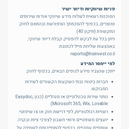
פניות שיווקיות ודיוור ישיר
הסוכנות רשאית לשלוח מידע שיווקי אודות שירותים
ומוצרים, בכפוף להסכמתך המפורשת ובהתאם לחוק
התקשורת (תיקון 40).
ניתן בכל עת לבקש להפסיק קבלת דיוור שיווקי,
באמצעות שליחת מייל לכתובת:
reports@hsinvest.co.il
למי יימסר המידע
ייתכן שנעביר מידע לגופים הבאים, בכפוף לחוק:
חברות ביטוח ובתי השקעות הקשורים לשירות
המבוקש.
נותני שירות טכנולוגיים או מנהליים (כגון Easydoc,
Microsoft 365, Wix, Lovable).
רשויות רגולטוריות, לפי דרישת חוק או צו שיפוטי.
יועצים משפטיים ורואי חשבון לצורכי ציות ובקרה.
שותפים עסקיים, בכפוף להתחייבותם לשמירה על