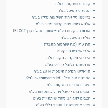
קומריט השקעות בע"מ
הפניקס קפיטל בע"מ
ברייטמן גיל ניהול השקעות נדל"ן בע"מ
אלפא ביתא ניהול קרנות גידור בע"מ
אורות השקעות בע"מ – שותף מנהל בקרן IBI CCF
בוליגו קפיטל בע"מ
קרן טריו (מ.י) שותפות מוגבלת
אי.בי.איי בית השקעות
אי.בי.אי וולקנו החזקות בע"מ
פרופאונד גלובל קרדיט בע"מ
קוואליטי הנדסה פיננסית 2014 בע"מ
הפניקס חוב נדל"ן- KYC Investments ltd
מיטב דש רייגו החזקות בע"מ
חצבים בונד- י.ש.ל ניהול שותפויות בע"מ
חצבים לונג-ר.ג. ניהול שותפויות בע"מ
פידר אופטימום 1 שותף כללי בע"מ