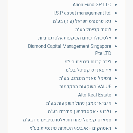
Arion Fund GP LLC
.I.S.P asset management ltd
גיא פרטנרס ישראל (ע.ג.) בע"מ
לוסיד קפיטל בע"מ
אלטשולר שחם השקעות אלטרנטיביות
Diamond Capital Management Singapore
Pte.LTD
לידר קרנות פרטיות בע"מ
איי פאנדס קפיטל בע"מ
ורטיקל פאנד מנגמנט בע"מ
VALUE השקעות מתקדמות
Alto Real Estate
אי.בי.אי אמבן ניהול השקעות בע"מ
גלבוע - אקספדישן פידרים בע"מ
סמארט קפיטל פתרונות אלטרנטיביים ס.ו בע"מ
דאטהקום - אי.בי.אי תשתיות פיננסיות בע"מ