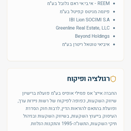
REEM - אי.בי.אי ראם גלובל בע"מ
פינסה מגיטס קפיטל בע"מ
IBI Lion SOCIMI S.A
Greenline Real Estate, LLC
Beyond Holdings
איביאי טוטאל ריטרן בע״מ
רגולציה ופיקוח
החברה אייצ' אס פמילי אופיס בע"מ פועלת ברישיון
שיווק השקעות, כפופה לפיקוח של רשות ניירות ערך,
ופועלת בהתאם להוראות הדין, לרבות חוק הסדרת
העיסוק בייעוץ השקעות, בשיווק השקעות ובניהול
תיקי השקעות, התשנ"ה-1995 והתקנות הנלוות.