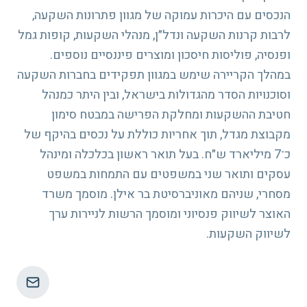
הנכסים עם היכרות עמוקה של מגוון פתרונות השקעה,
לרבות קרנות השקעה ונדל״ן, מנהלי השקעות, קופות גמל
ופנסיה, פוליסות חיסכון ומוצרים פיננסיים נוספים.
במהלך הקריירה שימש במגוון תפקידים בחברות השקעה
וסוכנויות הסדר מהגדולות בישראל, ובין היתר כמנהל
חטיבת ההשקעות ומחלקת הפרישה במבטח סימון
מקבוצת מגדל, תוך אחריות כוללת על נכסים בהיקף של
כ־7 מיליארד ש״ח. בעל תואר ראשון בכלכלה ומינהל
עסקים ותואר שני במשפטים עם התמחות במשפט
מסחרי, שניהם מאוניברסיטת בר אילן. מוסמך משרד
האוצר לשיווק פנסיוני ומוסמך הרשות לניירות ערך
לשיווק השקעות.