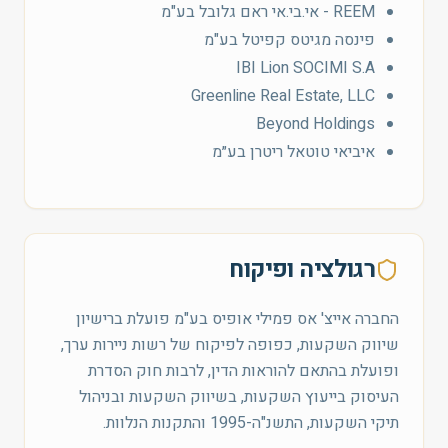
REEM - אי.בי.אי ראם גלובל בע"מ
פינסה מגיטס קפיטל בע"מ
IBI Lion SOCIMI S.A
Greenline Real Estate, LLC
Beyond Holdings
איביאי טוטאל ריטרן בע״מ
רגולציה ופיקוח
החברה אייצ' אס פמילי אופיס בע"מ פועלת ברישיון
שיווק השקעות, כפופה לפיקוח של רשות ניירות ערך,
ופועלת בהתאם להוראות הדין, לרבות חוק הסדרת
העיסוק בייעוץ השקעות, בשיווק השקעות ובניהול
תיקי השקעות, התשנ"ה-1995 והתקנות הנלוות.