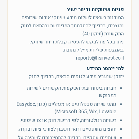
פניות שיווקיות ודיוור ישיר
הסוכנות רשאית לשלוח מידע שיווקי אודות שירותים
ומוצרים, בכפוף להסכמתך המפורשת ובהתאם לחוק
התקשורת (תיקון 40).
ניתן בכל עת לבקש להפסיק קבלת דיוור שיווקי,
באמצעות שליחת מייל לכתובת:
reports@hsinvest.co.il
למי יימסר המידע
ייתכן שנעביר מידע לגופים הבאים, בכפוף לחוק:
חברות ביטוח ובתי השקעות הקשורים לשירות
המבוקש.
נותני שירות טכנולוגיים או מנהליים (כגון Easydoc,
Microsoft 365, Wix, Lovable).
רשויות רגולטוריות, לפי דרישת חוק או צו שיפוטי.
יועצים משפטיים ורואי חשבון לצורכי ציות ובקרה.
שותפים עסקיים, בכפוף להתחייבותם לשמירה על