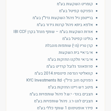
קומריט השקעות בע"מ
הפניקס קפיטל בע"מ
ברייטמן גיל ניהול השקעות נדל"ן בע"מ
אלפא ביתא ניהול קרנות גידור בע"מ
אורות השקעות בע"מ – שותף מנהל בקרן IBI CCF
בוליגו קפיטל בע"מ
קרן טריו (מ.י) שותפות מוגבלת
אי.בי.איי בית השקעות
אי.בי.אי וולקנו החזקות בע"מ
פרופאונד גלובל קרדיט בע"מ
קוואליטי הנדסה פיננסית 2014 בע"מ
הפניקס חוב נדל"ן- KYC Investments ltd
מיטב דש רייגו החזקות בע"מ
חצבים בונד- י.ש.ל ניהול שותפויות בע"מ
חצבים לונג-ר.ג. ניהול שותפויות בע"מ
פידר אופטימום 1 שותף כללי בע"מ