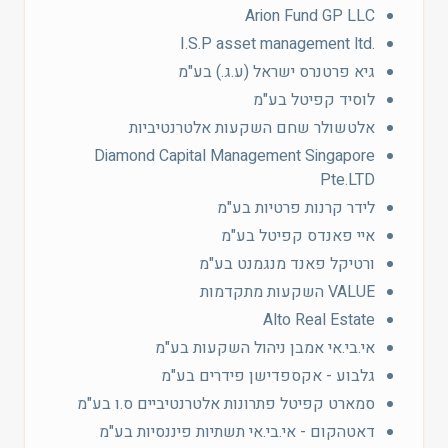
Arion Fund GP LLC
.I.S.P asset management ltd
גיא פרטנרס ישראל (ע.ג.) בע"מ
לוסיד קפיטל בע"מ
אלטשולר שחם השקעות אלטרנטיביות
Diamond Capital Management Singapore
Pte.LTD
לידר קרנות פרטיות בע"מ
איי פאנדס קפיטל בע"מ
ורטיקל פאנד מנגמנט בע"מ
VALUE השקעות מתקדמות
Alto Real Estate
אי.בי.אי אמבן ניהול השקעות בע"מ
גלבוע - אקספדישן פידרים בע"מ
סמארט קפיטל פתרונות אלטרנטיביים ס.ו בע"מ
דאטהקום - אי.בי.אי תשתיות פיננסיות בע"מ