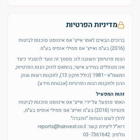
מדיניות הפרטיות
ברוכים הבאים לאתר אייצ' אס אינווסט סוכנות לביטוח
(2016) בע"מ ואייצ' אס פמילי אופיס בע"מ.
הגנת פרטיותך חשובה לנו. מסמך זה נועד להסביר כיצד
אנו מטפלים במידע אישי, בהתאם לחוק הגנת הפרטיות,
התשמ"א–1981 (כולל תיקון 13), לתקנות רשות שוק
ההון ולתקנות הגנת הפרטיות (אבטחת מידע).
זהות המפעיל
האתר מופעל על־ידי: אייצ' אס אינווסט סוכנות לביטוח
פנסיוני (2016) בע"מ ואייצ' אס פמילי אופיס בע"מ,
להלן לשם הנוחות "החברה".
דוא"ל ליצירת קשר: reports@hsinvest.co.il
טלפון: 03-7361642