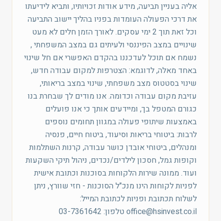
אליה בעניין תביעה, מידע אודות זכויותיו, ותביא לידיעתו
את דרכי הפעולה העומדות בפניו בהליך יישוב התביעה
וכל זאת תוך 2 ימי עסקים. לאורך הזמן חלים לא מעט
שינויים במצב הפיננסי ולעיתים גם במצב המשפחתי ,
נשמח אם תוכל לעדכננו בהקדם האפשרי אם חל שינוי
באחד מאלה, לדוגמא: הצטרפות למקום עבודה חדש,
שינוי בסטטוס מצב משפחתי, שינוי במצב בריאותי,
עזיבת מקום עבודה וכדומה. אנו מודים לך שבחרת בנו
כגורם המטפל בך, ומיידעים אותך כי אנו פועלים
באמצעות שיתופי פעולה במגוון תחומים נוספים
לרבות: ביטוחי בריאות וסיעוד, ביטוח חיים, פנסיה
ומנהלים, ביטוחי אובדן כושר עבודה, קרנות השתלמות
וקופות גמל, חסכון לילדים/נכדים, ניהול תיקי השקעות
ועוד. ממונה שירות הלקוחות בסוכנות וכתובת אישית
לפניות לקוחות הינו מנכ"ל הסוכנות - חזי שוורץ, ניתן
לשלוח תכתובת ופניות לכתובת המייל:
office@hsinvest.co.il טלפון: 03-7361642​